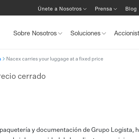
Únete a Nosotros
Prensa
Blog
Sobre Nosotros
Soluciones
Accionis
a
Nacex carries your luggage at a fixed price
recio cerrado
e paquetería y documentación de Grupo Logista, 