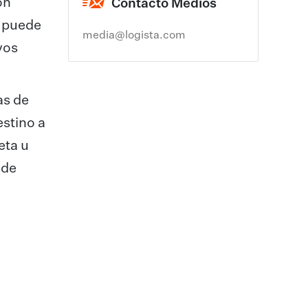
on
Contacto Medios
e puede
media@logista.com
vos
as de
estino a
eta u
 de