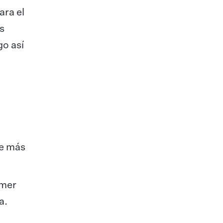
ra el
s
go así
de más
imer
a.