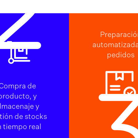
2
Preparació
automatizada
pedidos
Compra de
producto, y
lmacenaje y
tión de stocks
n tiempo real