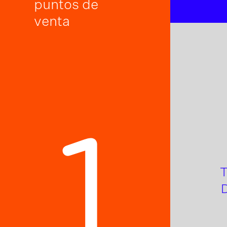
puntos de
venta
1
T
D