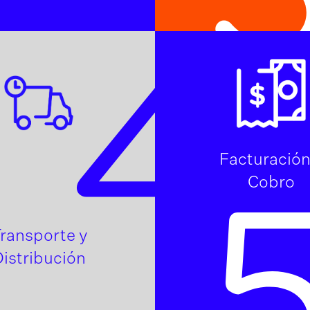
4
Facturación
Cobro
ransporte y
istribución