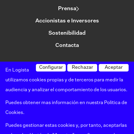
Prensa
Accionistas e Inversores
Sostenibilidad
Contacta
Configurar
Rechazar
Aceptar
©logista Todos los derechos reservados
En Logista
Aviso legal
utilizamos cookies propias y de terceros para medir la
audiencia y analizar el comportamiento de los usuarios.
Política de privacidad
Puedes obtener mas información en nuestra
Politica de
Política de cookies
Cookies
.
Canal de denuncias
Puedes gestionar estas cookies y, por tanto, aceptarlas
Mapa del sitio