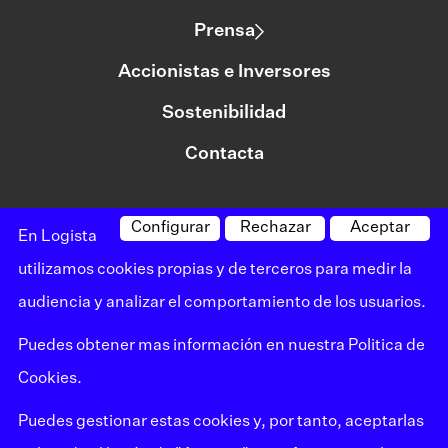
Prensa
Accionistas e Inversores
Sostenibilidad
Contacta
Configurar
Rechazar
Aceptar
©logista Todos los derechos reservados
En Logista
Aviso legal
utilizamos cookies propias y de terceros para medir la
audiencia y analizar el comportamiento de los usuarios.
Política de privacidad
Puedes obtener mas información en nuestra
Politica de
Política de cookies
Cookies
.
Canal de denuncias
Puedes gestionar estas cookies y, por tanto, aceptarlas
Mapa del sitio