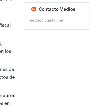
tal del
Contacto Medios
media@logista.com
iscal
s,
en los
ones de
ctos de
e euros
os en