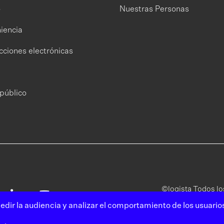
o
Nuestras Personas
iencia
cciones electrónicas
público
©logista Todos l
edir la audiencia y analizar el comportamiento de los usuario
Aviso
Polít
legal
priva