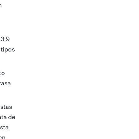
n
53,9
 tipos
to
tasa
istas
nta de
asta
en