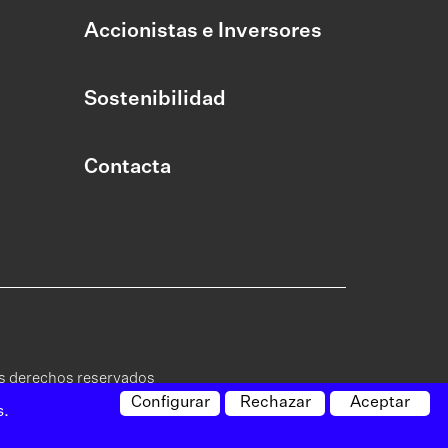
Accionistas e Inversores
Sostenibilidad
Contacta
os derechos reservados
Configurar
Rechazar
Aceptar
s.
ica de
Política de
Canal de
Mapa del
cidad
cookies
denuncias
sitio