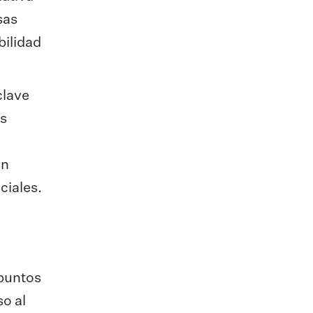
sas
bilidad
clave
as
ón
ciales.
 puntos
so al