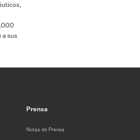
éuticos,
5.000
 a sus
Prensa
Notas de Prensa