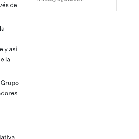
vés de
la
 y así
e la
l Grupo
gadores
iativa