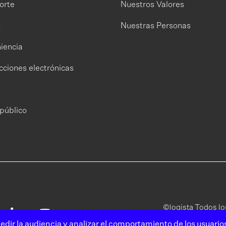
orte
Nuestros Valores
o
Nuestras Personas
iencia
cciones electrónicas
público
©logista Todos l
edir la audiencia y analizar el comportamiento de los usuario