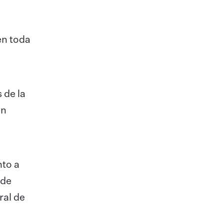
en toda
 de la
en
nto a
 de
ral de