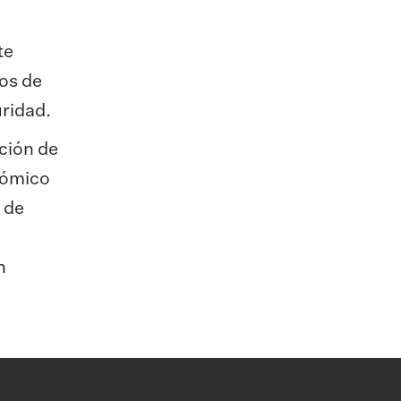
te
os de
uridad.
cción de
nómico
 de
e
h