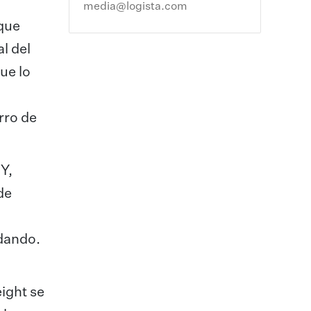
media@logista.com
que
l del
ue lo
rro de
 Y,
de
odando.
ight se