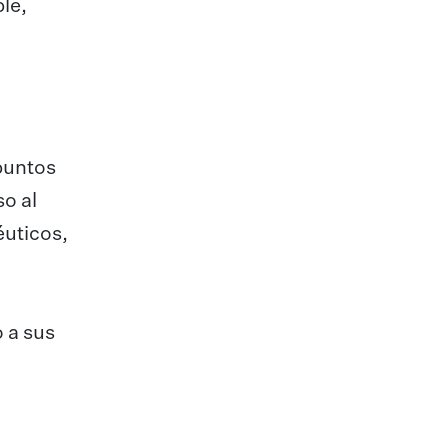
le,
 puntos
so al
éuticos,
 a sus