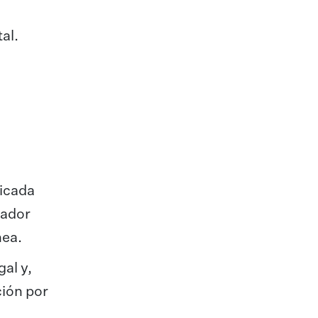
al.
o
bicada
cador
nea.
al y,
ción por