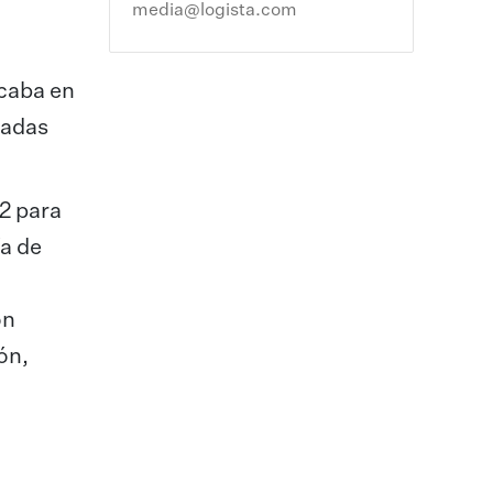
media@logista.com
icaba en
cadas
2 para
ía de
ón
ón,