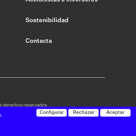
Sostenibilidad
Contacta
os derechos reservados
Configurar
Rechazar
Aceptar
s.
ica de
Política de
Canal de
Mapa del
cidad
cookies
denuncias
sitio