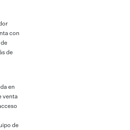
dor
enta con
 de
ás de
ada en
e venta
 acceso
quipo de