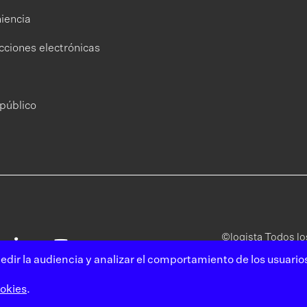
iencia
cciones electrónicas
público
©logista Todos l
edir la audiencia y analizar el comportamiento de los usuario
Aviso
Polít
legal
priva
ookies
.