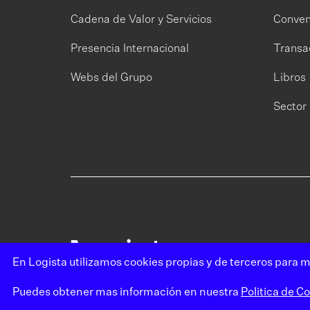
Cadena de Valor y Servicios
Conven
Presencia Internacional
Transa
Webs del Grupo
Libros
Sector 
En Logista utilizamos cookies propias y de terceros para m
Puedes obtener mas información en nuestra
Politica de C