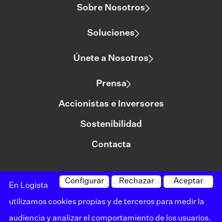
Sobre Nosotros
Soluciones
Únete a Nosotros
Prensa
Accionistas e Inversores
Sostenibilidad
Contacta
Configurar
Rechazar
Aceptar
©logista Todos los derechos reservados
En Logista
Aviso legal
utilizamos cookies propias y de terceros para medir la
audiencia y analizar el comportamiento de los usuarios.
Política de privacidad