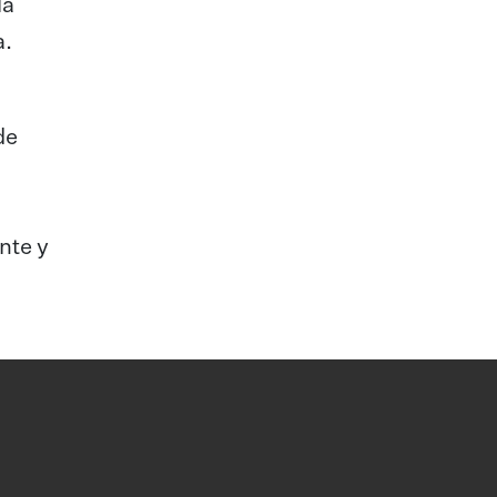
la
a.
de
nte y