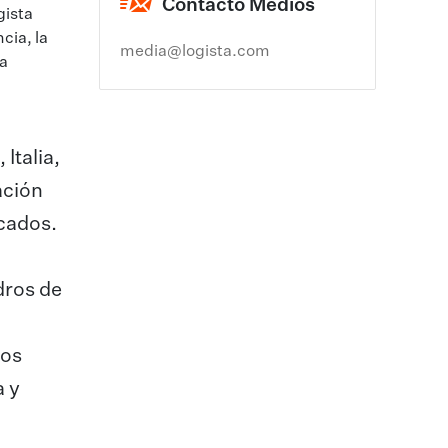
Contacto Medios
gista
cia, la
media@logista.com
ra
Italia,
ación
cados.
dros de
los
a y