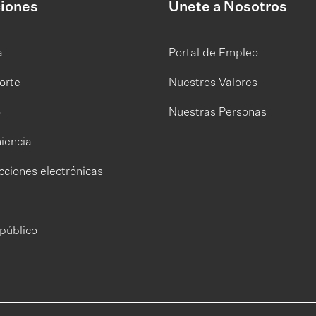
iones
Únete a Nosotros
a
Portal de Empleo
orte
Nuestros Valores
o
Nuestras Personas
iencia
cciones electrónicas
público