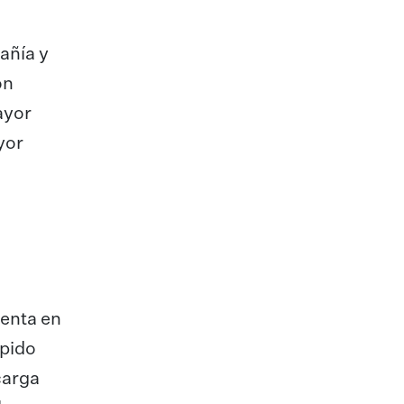
pañía y
ón
ayor
yor
venta en
ápido
carga