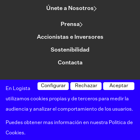
Únete a Nosotros
Prensa
Accionistas e Inversores
Sostenibilidad
Contacta
Configurar
Rechazar
Aceptar
©logista Todos los derechos reservados
En Logista
Aviso legal
utilizamos cookies propias y de terceros para medir la
audiencia y analizar el comportamiento de los usuarios.
Política de privacidad
Puedes obtener mas información en nuestra
Politica de
Política de cookies
Cookies
.
Canal de denuncias