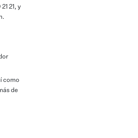
21 21, y
m.
dor
sí como
 más de