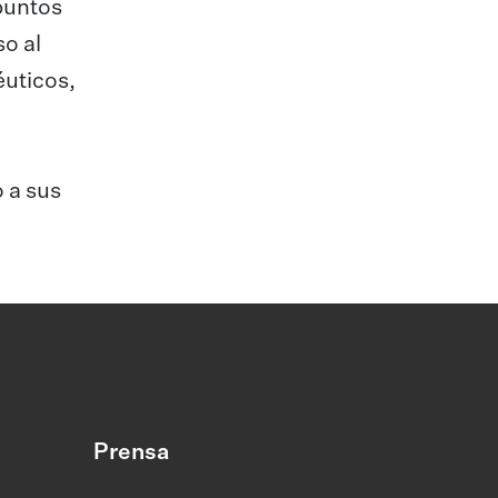
 puntos
so al
éuticos,
 a sus
Prensa