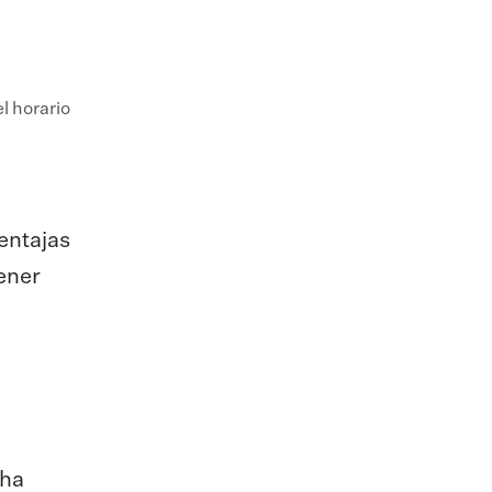
l horario
entajas
tener
cha