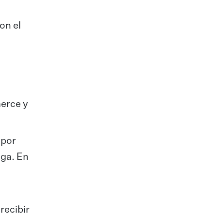
on el
erce y
 por
ega. En
recibir