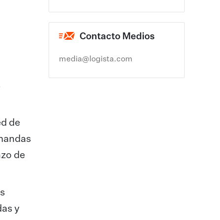
Contacto Medios
media@logista.com
s
ed de
emandas
nzo de
as
das y