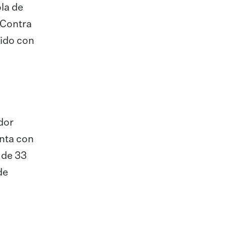
la de
 Contra
ido con
dor
enta con
 de 33
de