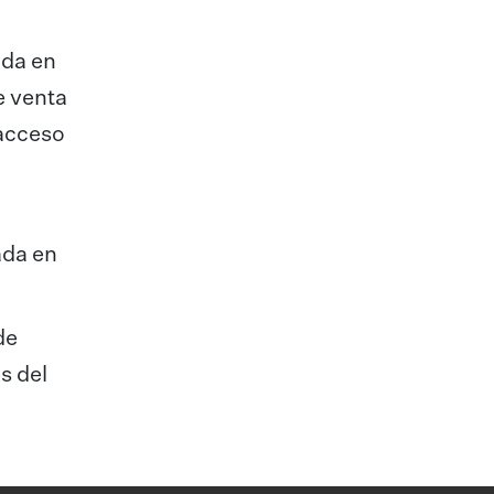
ada en
e venta
 acceso
ada en
de
s del