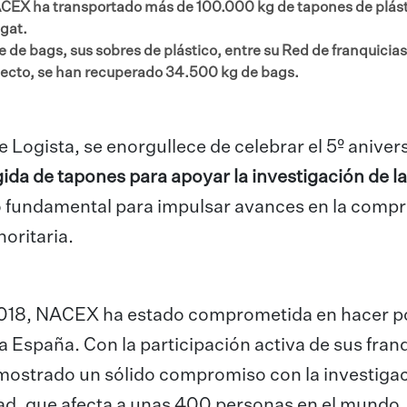
NACEX ha transportado más de 100.000 kg de tapones de plás
egat.
e bags, sus sobres de plástico, entre su Red de franquicias,
royecto, se han recuperado 34.500 kg de bags.
 Logista, se enorgullece de celebrar el 5º aniver
ida de tapones para apoyar la investigación de la
ido fundamental para impulsar avances en la comp
oritaria.
 2018, NACEX ha estado comprometida en hacer p
a España. Con la participación activa de sus fran
mostrado un sólido compromiso con la investiga
ad, que afecta a unas 400 personas en el mundo.