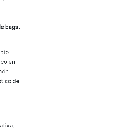
e bags.
acto
ico en
onde
stico de
ativa,