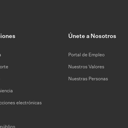
iones
Únete a Nosotros
a
Portal de Empleo
orte
Nuestros Valores
o
Nuestras Personas
iencia
cciones electrónicas
público