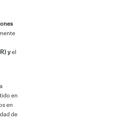
pones
rmente
IR) y
el
la
tido en
os en
edad de