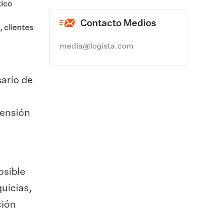
tico
Contacto Medios
 clientes
media@logista.com
sario de
rensión
osible
quicias,
ción