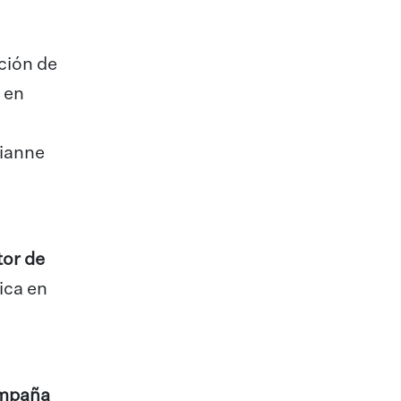
ción de
 en
rianne
tor de
ica en
mpaña