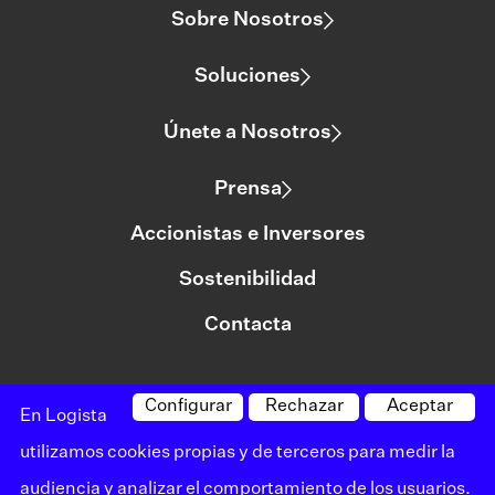
Sobre Nosotros
Soluciones
Únete a Nosotros
Prensa
Accionistas e Inversores
Sostenibilidad
Contacta
Configurar
Rechazar
Aceptar
©logista Todos los derechos reservados
En Logista
Aviso legal
utilizamos cookies propias y de terceros para medir la
audiencia y analizar el comportamiento de los usuarios.
Política de privacidad