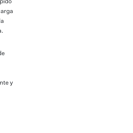
ápido
carga
la
a.
de
nte y