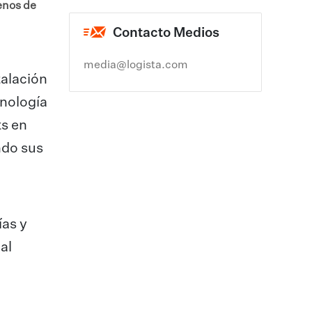
enos de
Contacto Medios
media@logista.com
talación
cnología
ts en
ndo sus
ías y
al