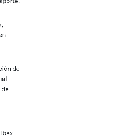
nsporte.
a,
 en
ción de
ial
o de
 Ibex