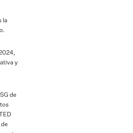
 la
o.
 2024,
ativa y
 ESG de
ctos
RATED
 de