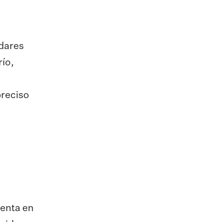
dares
río,
preciso
venta en