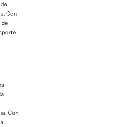
 de
es. Con
n de
nsporte
os
la
lia. Con
 a