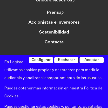
Únete a Nosotros
Prensa
Accionistas e Inversores
Sostenibilidad
Contacta
Configurar
Rechazar
Aceptar
©logista Todos los derechos reservados
En Logista
Aviso legal
utilizamos cookies propias y de terceros para medir la
audiencia y analizar el comportamiento de los usuarios.
Política de privacidad
Puedes obtener mas información en nuestra
Politica de
Política de cookies
Cookies
.
Canal de denuncias
Puedes gestionar estas cookies y, por tanto, aceptarlas