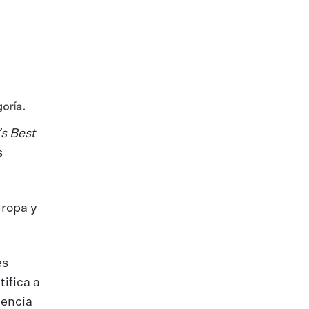
goría.
s Best
s
uropa y
es
ifica a
iencia