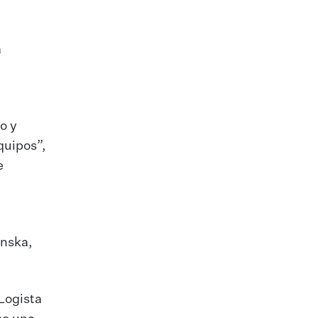
a
o y
quipos”,
e
anska,
Logista