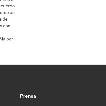
 acuerdo
junio de
e de
as con
ñía por
Prensa