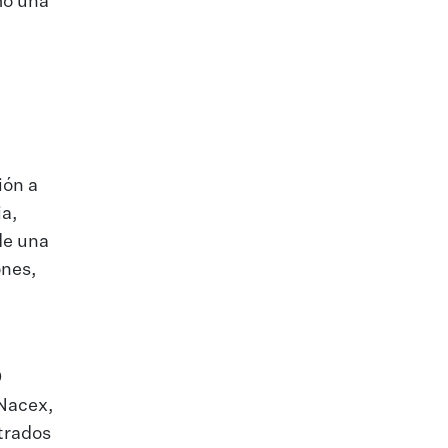
mo una
ión a
ia,
 de una
ones,
0
 Nacex,
trados