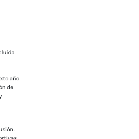
cluida
exto año
ón de
y
usión.
ortivas