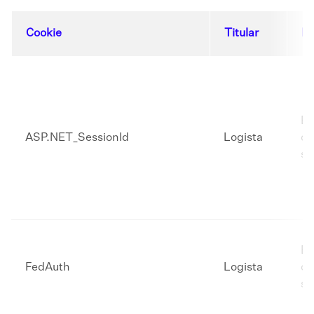
Cookie
Titular
Du
Ex
ASP.NET_SessionId
Logista
co
se
Ex
FedAuth
Logista
co
se