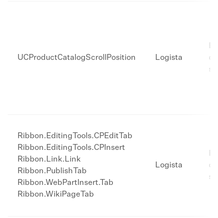
Ex
UCProductCatalogScrollPosition
Logista
co
se
Ribbon.EditingTools.CPEditTab
Ribbon.EditingTools.CPInsert
Ex
Ribbon.Link.Link
Logista
co
Ribbon.PublishTab
se
Ribbon.WebPartInsert.Tab
Ribbon.WikiPageTab