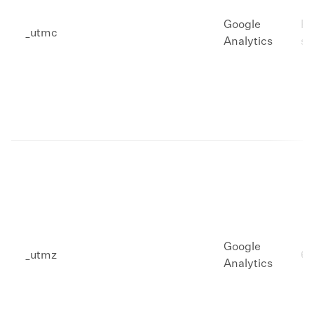
Google
​F
​_utmc
Analytics
se
Google
_utmz
​6
Analytics