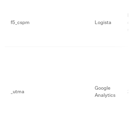
Ex
f5_cspm
Logista
co
se
Google
_utma​
​2
Analytics