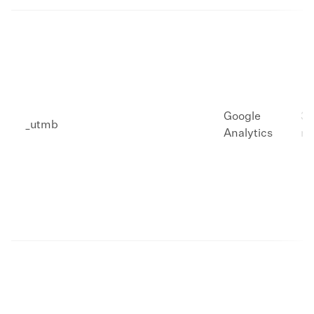
Google
​3
_utmb​
Analytics
mi